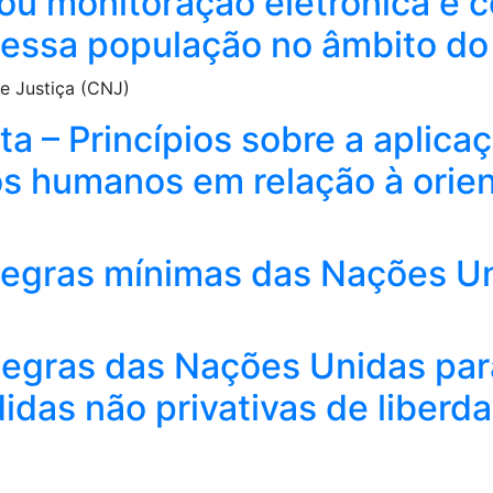
 ou monitoração eletrônica e c
dessa população no âmbito do 
e Justiça (CNJ)
a – Princípios sobre a aplica
tos humanos em relação à orie
egras mínimas das Nações Un
egras das Nações Unidas par
idas não privativas de liberd