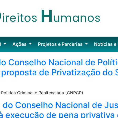
D
H
ireitos
umanos
l
Ações
Projetos e Parcerias
Notícias e
 Conselho Nacional de Políti
a proposta de Privatização do 
olítica Criminal e Penitenciária (CNPCP)
 do Conselho Nacional de Just
à execução de pena privativa 