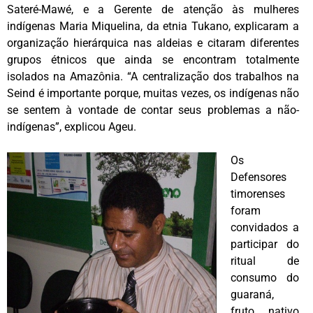
Sateré-Mawé, e a Gerente de atenção às mulheres
indígenas Maria Miquelina, da etnia Tukano, explicaram a
organização hierárquica nas aldeias e citaram diferentes
grupos étnicos que ainda se encontram totalmente
isolados na Amazônia. “A centralização dos trabalhos na
Seind é importante porque, muitas vezes, os indígenas não
se sentem à vontade de contar seus problemas a não-
indígenas”, explicou Ageu.
Os
Defensores
timorenses
foram
convidados a
participar do
ritual de
consumo do
guaraná,
fruto nativo