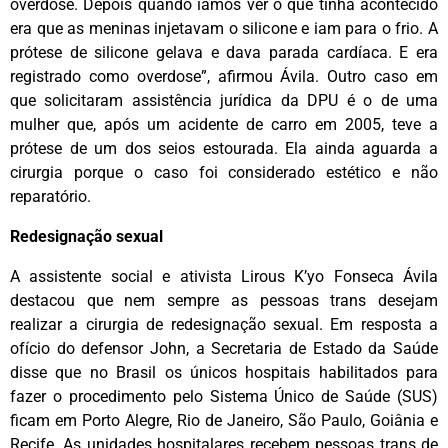
overdose. Depois quando íamos ver o que tinha acontecido
era que as meninas injetavam o silicone e iam para o frio. A
prótese de silicone gelava e dava parada cardíaca. E era
registrado como overdose”, afirmou Ávila. Outro caso em
que solicitaram assistência jurídica da DPU é o de uma
mulher que, após um acidente de carro em 2005, teve a
prótese de um dos seios estourada. Ela ainda aguarda a
cirurgia porque o caso foi considerado estético e não
reparatório.
Redesignação sexual
A assistente social e ativista Lirous K’yo Fonseca Ávila
destacou que nem sempre as pessoas trans desejam
realizar a cirurgia de redesignação sexual. Em resposta a
ofício do defensor John, a Secretaria de Estado da Saúde
disse que no Brasil os únicos hospitais habilitados para
fazer o procedimento pelo Sistema Único de Saúde (SUS)
ficam em Porto Alegre, Rio de Janeiro, São Paulo, Goiânia e
Recife. As unidades hospitalares recebem pessoas trans de