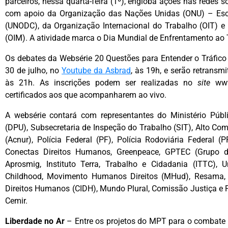
parceiros, nessa quarta-feira (1º), engloba ações nas redes s
com apoio da Organização das Nações Unidas (ONU) – Escr
(UNODC), da Organização Internacional do Trabalho (OIT) e
(OIM). A atividade marca o Dia Mundial de Enfrentamento ao T
Os debates da Websérie 20 Questões para Entender o Tráfico 
30 de julho, no
Youtube da Asbrad
, às 19h, e serão retran
às 21h. As inscrições podem ser realizadas no
site
www.
certificados aos que acompanharem ao vivo.
A websérie contará com representantes do Ministério Públ
(DPU), Subsecretaria de Inspeção do Trabalho (SIT), Alto C
(Acnur), Polícia Federal (PF), Polícia Rodoviária Federal (
Conectas Direitos Humanos, Greenpeace, GPTEC (Grupo d
Aprosmig, Instituto Terra, Trabalho e Cidadania (ITTC), 
Childhood, Movimento Humanos Direitos (MHud), Resama,
Direitos Humanos (CIDH), Mundo Plural, Comissão Justiça e P
Cemir.
Liberdade no Ar
– Entre os projetos do MPT para o combate a