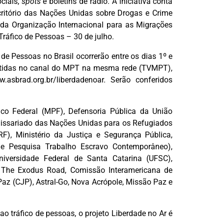
ociais,
spots
e boletins de rádio. A iniciativa conta
itório das Nações Unidas sobre Drogas e Crime
 da Organização Internacional para as Migrações
ráfico de Pessoas – 30 de julho.
de Pessoas no Brasil ocorrerão entre os dias 1º e
smitidas no canal do MPT na mesma rede (TVMPT),
asbrad.org.br/liberdadenoar. Serão conferidos
ico Federal (MPF), Defensoria Pública da União
omissariado das Nações Unidas para os Refugiados
PRF), Ministério da Justiça e Segurança Pública,
e Pesquisa Trabalho Escravo Contemporâneo),
Universidade Federal de Santa Catarina (UFSC),
 The Exodus Road, Comissão Interamericana de
az (CJP), Astral-Go, Nova Acrópole, Missão Paz e
o tráfico de pessoas, o projeto Liberdade no Ar é