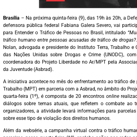
Brasília
– Na próxima quinta-feira (9), das 19h às 20h, a Def
defensora pública federal Fabiana Galera Severo, vai parti
para Entender o Tráfico de Pessoas no Brasil, intitulado
“Mul
tráfico humano entre pessoas acusadas de tráfico de drogas?
Nolan, advogada e presidente do Instituto Terra, Trabalho e 
das Nações Unidas sobre Drogas e Crime (UNODC), com 
coordenadora do Projeto Liberdade no Ar/MPT pela Associaçã
da Juventude (Asbrad).
A iniciativa acontece no mês do enfrentamento ao tráfico de 
Trabalho (MPT) em parceria com a Asbrad, no âmbito do Proje
quarta-feira (1º), é composta de 20 encontros
online
realiza
diálogos sobre temas atuais, que refletem o combate ao t
organizadores, a atividade levará informações para parcela
sobre esse tipo de violação dos direitos humanos.
Além da websérie, a campanha virtual contra o tráfico huma