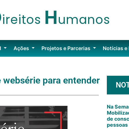
D
H
ireitos
umanos
l
Ações
Projetos e Parcerias
Notícias e
e websérie para entender
NOT
Na Sema
Mobiliza
de consc
pessoa