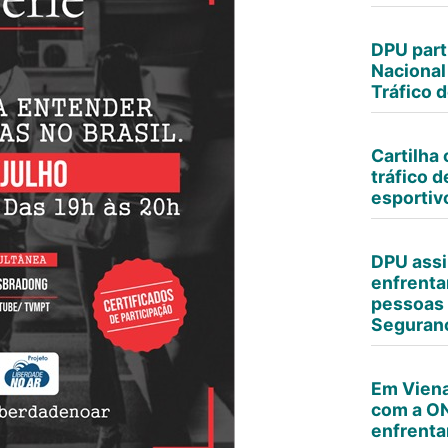
DPU part
Nacional
Tráfico 
Cartilha
tráfico 
esportiv
DPU assi
enfrenta
pessoas 
Seguranç
Em Viena
com a O
enfrenta