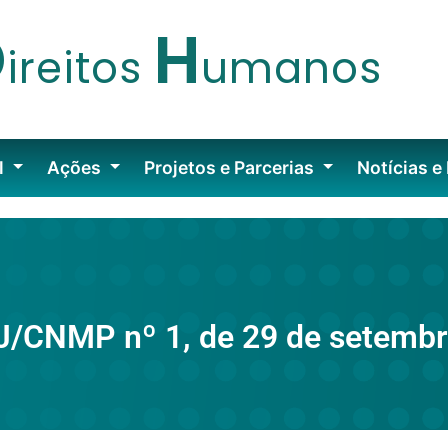
D
H
ireitos
umanos
l
Ações
Projetos e Parcerias
Notícias e
J/CNMP nº 1, de 29 de setembr