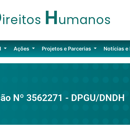
D
H
ireitos
umanos
l
Ações
Projetos e Parcerias
Notícias e
ão Nº 3562271 - DPGU/DNDH