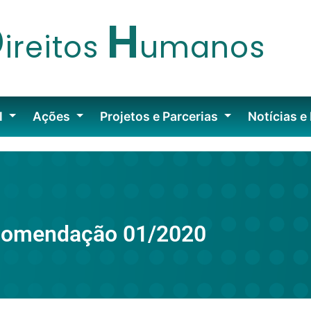
D
H
ireitos
umanos
l
Ações
Projetos e Parcerias
Notícias e
omendação 01/2020