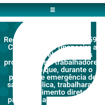
Recomendação nº 6686259 -
Compensação financeira a
ser paga pela União aos
profissionais e trabalhadores
de saúde que, durante o
período de emergência de
saúde pública, trabalharam
no atendimento direto a
pacientes acometidos pela