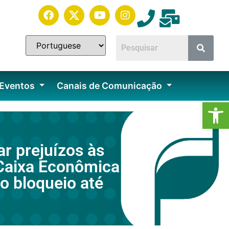
 Eventos
Canais de Comunicação
Ab
r prejuízos às
 Caixa Econômica
o bloqueio até