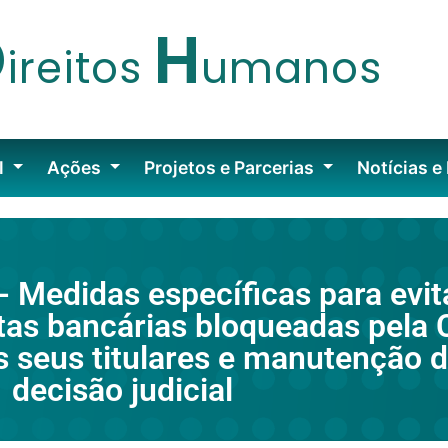
D
H
ireitos
umanos
l
Ações
Projetos e Parcerias
Notícias e
Medidas específicas para evita
as bancárias bloqueadas pela
s seus titulares e manutenção d
decisão judicial