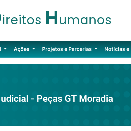
D
H
ireitos
umanos
l
Ações
Projetos e Parcerias
Notícias e
udicial - Peças GT Moradia