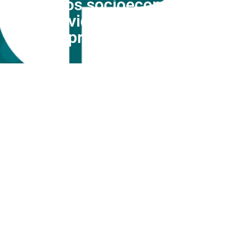
impactos socioeconômicos
da Covid–19 e dá outras
providências