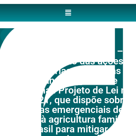
Nota técnica nº 7/2021 –
Recomposição das ações
orçamentárias destinadas à
Segurança Alimentar e
Nutricional. Projeto de Lei nº
823/2021, que dispõe sobre
medidas emergenciais de
amparo à agricultura familiar
do Brasil para mitigar os