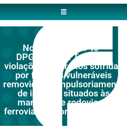
Nota Técnica n. 40 -
DPGU/DNDH: Trata das
violações de direitos sofridas
por famílias vulneráveis
removidas compulsoriamente
de imóveis situados às
margens de rodovias e
ferrovias sob ordens judiciais