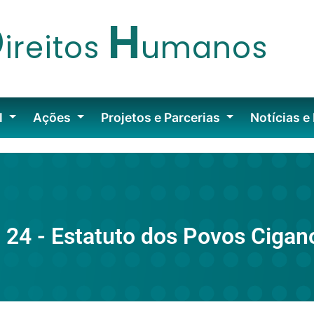
D
H
ireitos
umanos
l
Ações
Projetos e Parcerias
Notícias e
 24 - Estatuto dos Povos Cigan