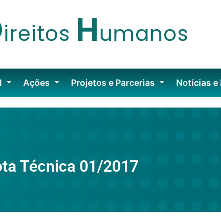
D
H
ireitos
umanos
l
Ações
Projetos e Parcerias
Notícias e
ta Técnica 01/2017