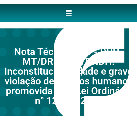
Nota Técnica n° 1 - DPU-
MT/DRDHMT/DNDH:
Inconstitucionalidade e grave
violação de direitos humanos
promovida pela Lei Ordinária
n° 12.197/2023