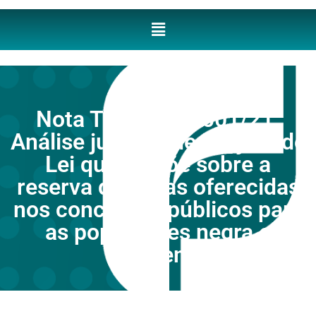
Nota Técnica n° 001/21:
Análise jurídica de Projeto de
Lei que dispõe sobre a
reserva de vagas oferecidas
nos concursos públicos para
as populações negra e
indígena.