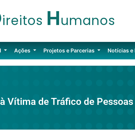
D
H
ireitos
umanos
l
Ações
Projetos e Parcerias
Notícias e
 à Vítima de Tráfico de Pessoa