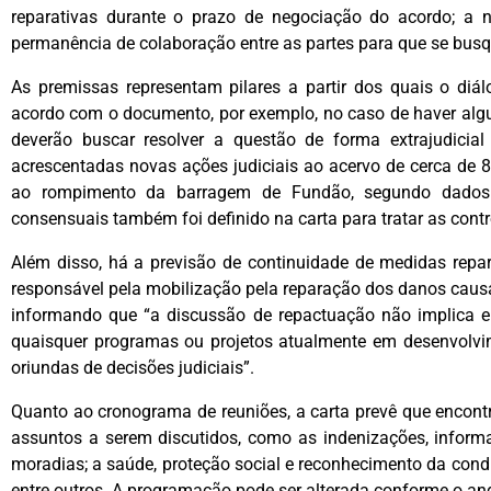
reparativas durante o prazo de negociação do acordo; a 
permanência de colaboração entre as partes para que se bus
As premissas representam pilares a partir dos quais o diá
acordo com o documento, por exemplo, no caso de haver algu
deverão buscar resolver a questão de forma extrajudicial
acrescentadas novas ações judiciais ao acervo de cerca de 8
ao rompimento da barragem de Fundão, segundo dados 
consensuais também foi definido na carta para tratar as contro
Além disso, há a previsão de continuidade de medidas repar
responsável pela mobilização pela reparação dos danos causa
informando que “a discussão de repactuação não implica e
quaisquer programas ou projetos atualmente em desenvolvi
oriundas de decisões judiciais”.
Quanto ao cronograma de reuniões, a carta prevê que encon
assuntos a serem discutidos, como as indenizações, informa
moradias; a saúde, proteção social e reconhecimento da condiç
entre outros. A programação pode ser alterada conforme o a