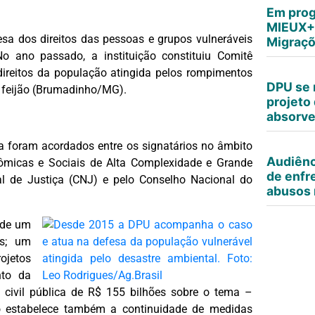
Em prog
MIEUX+,
a dos direitos das pessoas e grupos vulneráveis
Migraçõ
o ano passado, a instituição constituiu Comitê
reitos da população atingida pelos rompimentos
DPU se 
 feijão (Brumadinho/MG).
projeto 
absorv
ta foram acordados entre os signatários no âmbito
Audiênc
ômicas e Sociais de Alta Complexidade e Grande
de enfr
l de Justiça (CNJ) e pelo Conselho Nacional do
abusos 
 de um
as; um
ojetos
nto da
civil pública de R$ 155 bilhões sobre o tema –
to estabelece também a continuidade de medidas