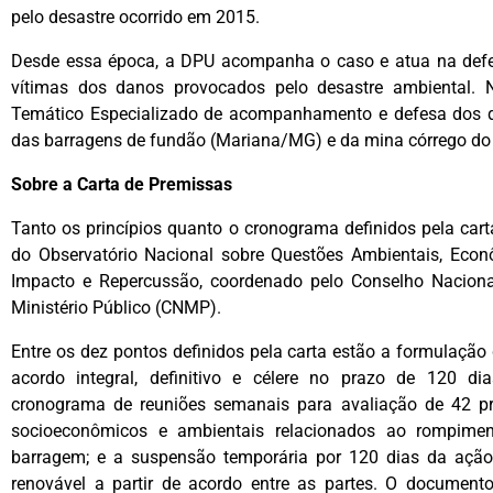
pelo desastre ocorrido em 2015.
Desde essa época, a DPU acompanha o caso e atua na defes
vítimas dos danos provocados pelo desastre ambiental. N
Temático Especializado de acompanhamento e defesa dos di
das barragens de fundão (Mariana/MG) e da mina córrego do
Sobre a Carta de Premissas
Tanto os princípios quanto o cronograma definidos pela car
do Observatório Nacional sobre Questões Ambientais, Econ
Impacto e Repercussão, coordenado pelo Conselho Naciona
Ministério Público (CNMP).
Entre os dez pontos definidos pela carta estão a formulação
acordo integral, definitivo e célere no prazo de 120 di
cronograma de reuniões semanais para avaliação de 42 pr
socioeconômicos e ambientais relacionados ao rompime
barragem; e a suspensão temporária por 120 dias da ação 
renovável a partir de acordo entre as partes. O documen