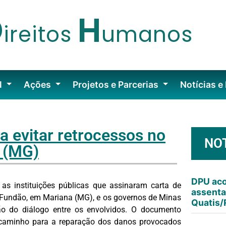
D
H
ireitos
umanos
l
Ações
Projetos e Parcerias
Notícias e
ra evitar retrocessos no
NO
 (MG)
DPU aco
as instituições públicas que assinaram carta de
assenta
 Fundão, em Mariana (MG), e os governos de Minas
Quatis/
ão do diálogo entre os envolvidos. O documento
o caminho para a reparação dos danos provocados