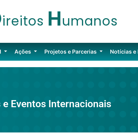
D
H
ireitos
umanos
l
Ações
Projetos e Parcerias
Notícias e
 e Eventos Internacionais