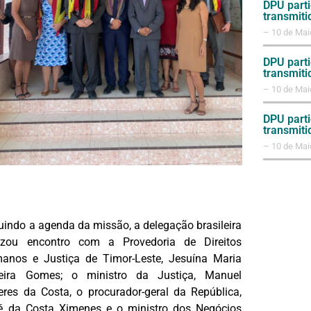
DPU parti
transmiti
– 10 de Mai
DPU parti
transmiti
– 10 de Mai
DPU parti
transmiti
– 10 de Mai
uindo a agenda da missão, a delegação brasileira
lizou encontro com a Provedoria de Direitos
anos e Justiça de Timor-Leste, Jesuína Maria
reira Gomes; o ministro da Justiça, Manuel
eres da Costa, o procurador-geral da República,
é da Costa Ximenes e o ministro dos Negócios