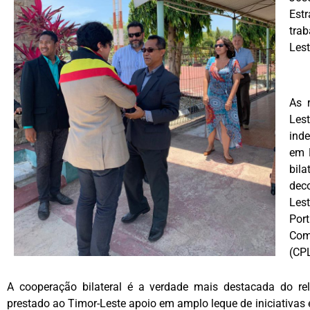
Est
tra
Lest
As 
Les
ind
em 
bil
dec
Lest
Por
Com
(CP
A cooperação bilateral é a verdade mais destacada do rel
prestado ao Timor-Leste apoio em amplo leque de iniciativa