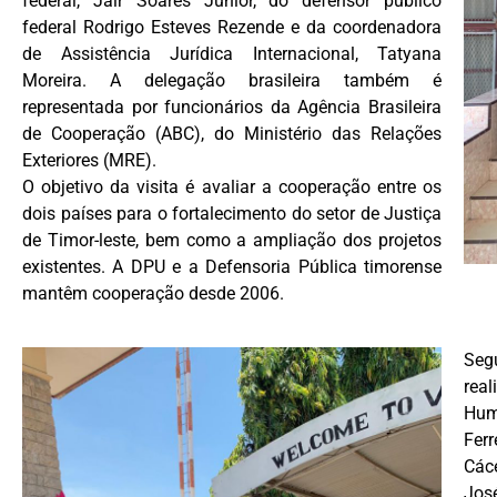
federal, Jair Soares Júnior, do defensor público
federal Rodrigo Esteves Rezende e da coordenadora
de Assistência Jurídica Internacional, Tatyana
Moreira. A delegação brasileira também é
representada por funcionários da Agência Brasileira
de Cooperação (ABC), do Ministério das Relações
Exteriores (MRE).
O objetivo da visita é avaliar a cooperação entre os
dois países para o fortalecimento do setor de Justiça
de Timor-leste, bem como a ampliação dos projetos
existentes. A DPU e a Defensoria Pública timorense
mantêm cooperação desde 2006.
Seg
rea
Hum
Fer
Các
Jos