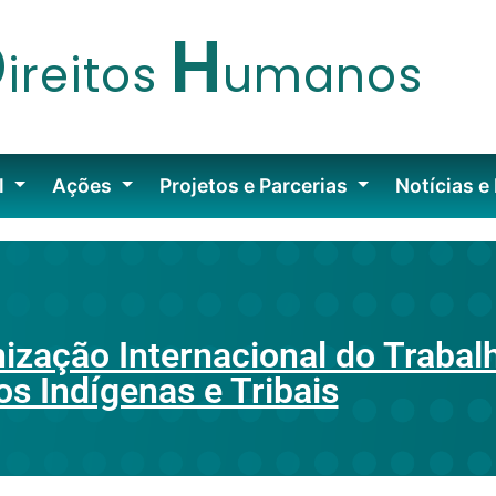
D
H
ireitos
umanos
l
Ações
Projetos e Parcerias
Notícias e
zação Internacional do Trabalh
s Indígenas e Tribais