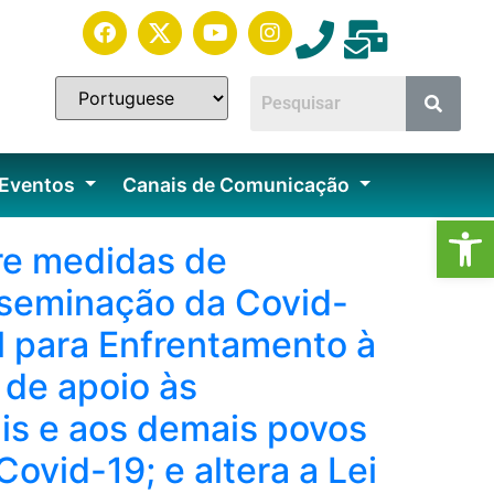
 Eventos
Canais de Comunicação
Ab
re medidas de
sseminação da Covid-
al para Enfrentamento à
 de apoio às
is e aos demais povos
ovid-19; e altera a Lei