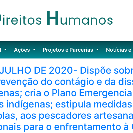
D
H
ireitos
umanos
l
Ações
Projetos e Parcerias
Notícias e
E JULHO DE 2020- Dispõe sob
prevenção do contágio e da di
ígenas; cria o Plano Emergenci
os indígenas; estipula medidas
as, aos pescadores artesana
nais para o enfrentamento à C