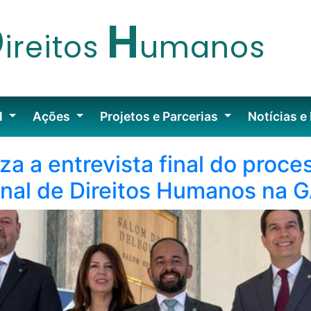
D
H
ireitos
umanos
l
Ações
Projetos e Parcerias
Notícias e
iza a entrevista final do proc
onal de Direitos Humanos na 