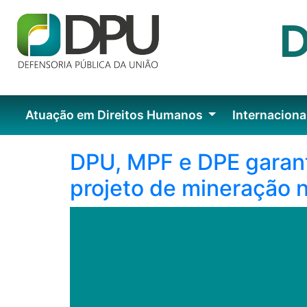
Atuação em Direitos Humanos
Internaciona
DPU, MPF e DPE garant
projeto de mineração 