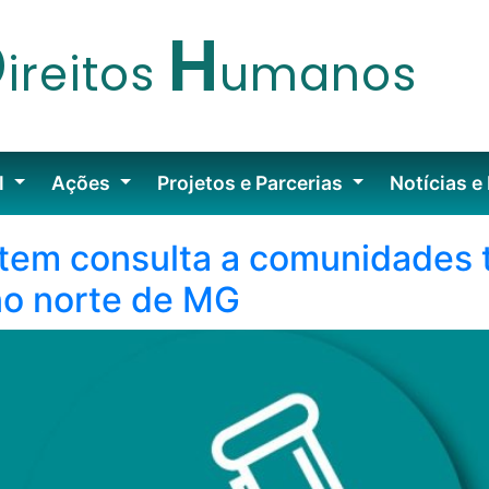
D
H
ireitos
umanos
l
Ações
Projetos e Parcerias
Notícias e
em consulta a comunidades t
no norte de MG