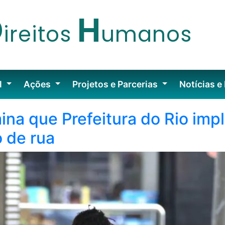
D
H
ireitos
umanos
l
Ações
Projetos e Parcerias
Notícias e
mina que Prefeitura do Rio im
 de rua