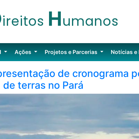
D
H
ireitos
umanos
l
Ações
Projetos e Parcerias
Notícias e
resentação de cronograma pe
 de terras no Pará