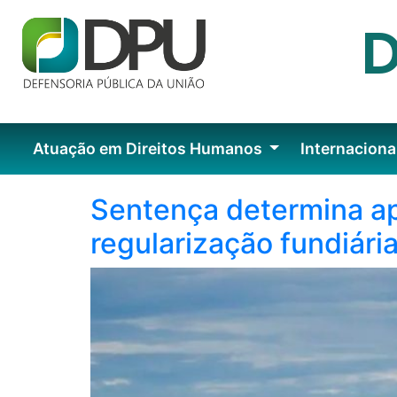
Atuação em Direitos Humanos
Internaciona
Sentença determina ap
regularização fundiária