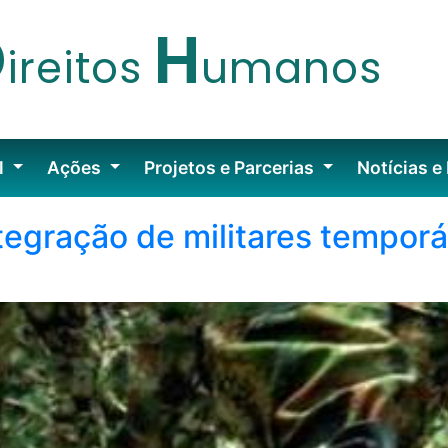
D
H
ireitos
umanos
l
Ações
Projetos e Parcerias
Notícias e
tegração de militares temporá