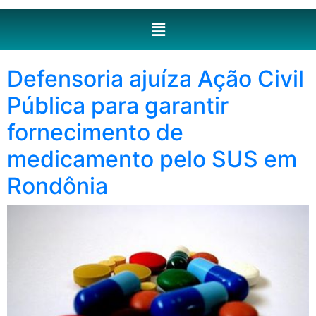
Defensoria ajuíza Ação Civil
Pública para garantir
fornecimento de
medicamento pelo SUS em
Rondônia