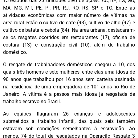
15 estados das 23 unidades alvo de ações: AC, BA, ES, GO,
MA, MG, MT, PE, PI, PR, RJ, RO, RS, SP e TO. Entre as
atividades econômicas com maior número de vítimas na
área rural estão o cultivo de café (98), cultivo de alho (97) e
cultivo de batata e cebola (84). Na área urbana, destacaram-
se os resgates ocorridos em restaurantes (17), oficina de
costura (13) e construção civil (10), além de trabalho
doméstico.
O resgate de trabalhadores domésticos chegou a 10, dos
quais três homens e sete mulheres, entre elas uma idosa de
90 anos que trabalhou por 16 anos sem carteira assinada
na residência de uma empregadora de 101 anos no Rio de
Janeiro. A vítima é a pessoa mais idosa já resgatada de
trabalho escravo no Brasil.
As equipes flagraram 26 crianças e adolescentes
submetidos a trabalho infantil, das quais seis também
estavam sob condições semelhantes à escravidão. Ao
menos, 74 do total de resgatados na Operação Resgate 3