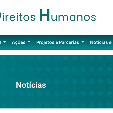
D
H
ireitos
umanos
l
Ações
Projetos e Parcerias
Notícias e
Notícias