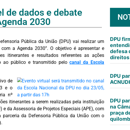
l de dados e debate
NO
 Agenda 2030
DPU fi
Defensoria Pública da União (DPU) vai realizar um
entendi
 com a Agenda 2030”. O objetivo é apresentar e
defesa 
s itinerantes e resultados referentes as ações
direito
o ao público e transmitido pelo
canal da Escola
DPU par
ivo de
ACNUDH
23 e o
ria nº
DPU par
es itinerantes a serem realizadas pela instituição
na Câma
J) e da Assessoria de Projetos Especiais (APE), com
praça d
 parceria da Defensoria Pública da União com o
quilomb
).