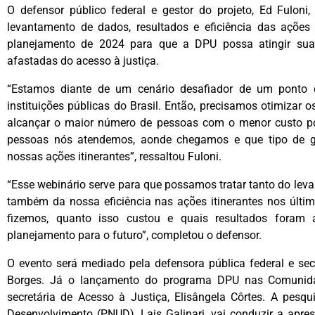
O defensor público federal e gestor do projeto, Ed Fuloni
levantamento de dados, resultados e eficiência das ações 
planejamento de 2024 para que a DPU possa atingir sua
afastadas do acesso à justiça.
“Estamos diante de um cenário desafiador de um ponto d
instituições públicas do Brasil. Então, precisamos otimizar 
alcançar o maior número de pessoas com o menor custo po
pessoas nós atendemos, aonde chegamos e que tipo de g
nossas ações itinerantes”, ressaltou Fuloni.
“Esse webinário serve para que possamos tratar tanto do le
também da nossa eficiência nas ações itinerantes nos últi
fizemos, quanto isso custou e quais resultados foram
planejamento para o futuro”, completou o defensor.
O evento será mediado pela defensora pública federal e secre
Borges. Já o lançamento do programa DPU nas Comunidade
secretária de Acesso à Justiça, Elisângela Côrtes. A pes
Desenvolvimento (PNUD), Lais Galinari, vai conduzir a apr