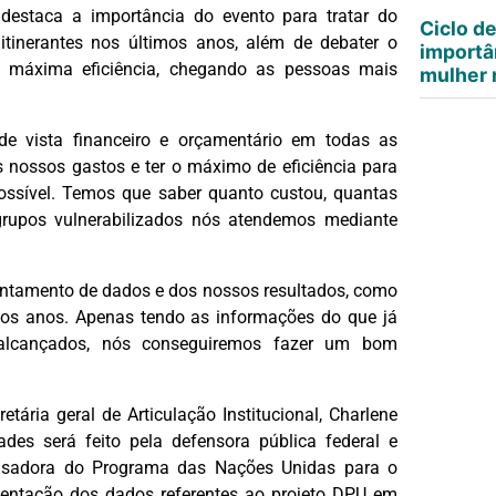
, destaca a importância do evento para tratar do
Ciclo d
itinerantes nos últimos anos, além de debater o
importâ
 máxima eficiência, chegando as pessoas mais
mulher n
e vista financeiro e orçamentário em todas as
os nossos gastos e ter o máximo de eficiência para
ssível. Temos que saber quanto custou, quantas
rupos vulnerabilizados nós atendemos mediante
vantamento de dados e dos nossos resultados, como
mos anos. Apenas tendo as informações do que já
 alcançados, nós conseguiremos fazer um bom
tária geral de Articulação Institucional, Charlene
s será feito pela defensora pública federal e
quisadora do Programa das Nações Unidas para o
esentação dos dados referentes ao projeto DPU em