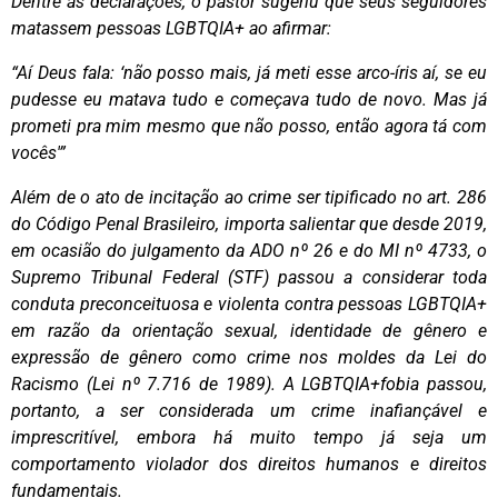
Dentre as declarações, o pastor sugeriu que seus seguidores
matassem pessoas LGBTQIA+ ao afirmar:
“Aí Deus fala: ‘não posso mais, já meti esse arco-íris aí, se eu
pudesse eu matava tudo e começava tudo de novo. Mas já
prometi pra mim mesmo que não posso, então agora tá com
vocês'”
Além de o ato de incitação ao crime ser tipificado no art. 286
do Código Penal Brasileiro, importa salientar que desde 2019,
em ocasião do julgamento da ADO nº 26 e do MI nº 4733, o
Supremo Tribunal Federal (STF) passou a considerar toda
conduta preconceituosa e violenta contra pessoas LGBTQIA+
em razão da orientação sexual, identidade de gênero e
expressão de gênero como crime nos moldes da Lei do
Racismo (Lei nº 7.716 de 1989). A LGBTQIA+fobia passou,
portanto, a ser considerada um crime inafiançável e
imprescritível, embora há muito tempo já seja um
comportamento violador dos direitos humanos e direitos
fundamentais.