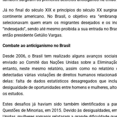
Já no final do século XIX e princípios do século XX surgir
continente americano. No Brasil, o objetivo era “embranqu
selecionavam quem eram os migrantes desejados e os in
“indesejado”, sendo até mesmo proibida a sua entrada no Bra
então presidente Getúlio Vargas.
Combate ao anticiganismo no Brasil
Desde 2006, o Brasil tem realizado alguns avanços sociais
enviado ao Comitê das Nações Unidas sobre a Eliminaçã
entanto, neste mesmo relatório, assim como no relatório
detectadas várias violações de direitos humanos relacionad
delas: falta de dados estatísticos desagregados que incl
desigualdade de oportunidades entre homens e mulheres, alt
os estudos.
Estes desafios já haviam sido também identificados a par
Questões de Minorias, em 2015. Devido às desigualdades, em 
Unidas, mulheres romanis relataram a grande dificuldade q