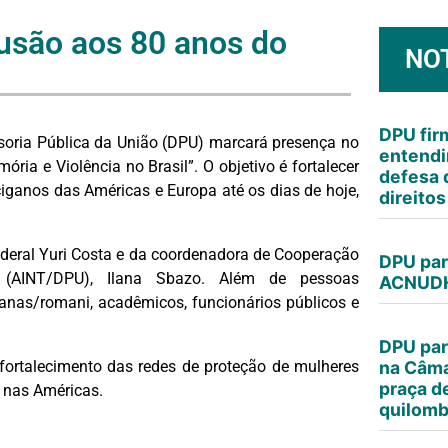
lusão aos 80 anos do
NO
DPU fi
ensoria Pública da União (DPU) marcará presença no
entendi
ia e Violência no Brasil”. O objetivo é fortalecer
defesa 
iganos das Américas e Europa até os dias de hoje,
direito
ederal Yuri Costa e da coordenadora de Cooperação
DPU par
al (AINT/DPU), Ilana Sbazo. Além de pessoas
ACNUDH
ganas/romani, acadêmicos, funcionários públicos e
DPU par
fortalecimento das redes de proteção de mulheres
na Câma
praça d
 nas Américas.
quilomb