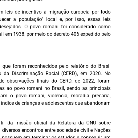
am leis de incentivo à migração europeia por todo
ecer a população” local e, por isso, essas leis
desejados. O povo romani foi considerado como
sil em 1938, por meio do decreto 406 expedido pelo
 que foram reconhecidos pelo relatório do Brasil
o da Discriminação Racial (CERD), em 2020. No
 de observações finais do CERD, de 2022, foram
as ao povo romani no Brasil, sendo as principais
uam o povo romani, violência, moradia precária,
o índice de crianças e adolescentes que abandonam
tir da missão oficial da Relatora da ONU sobre
diversos encontros entre sociedade civil e Nações
ue possuem em terminar os estudos e conseguir um