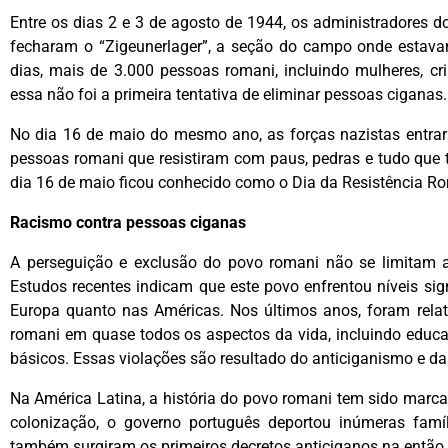
Entre os dias 2 e 3 de agosto de 1944, os administradores 
fecharam o “Zigeunerlager”, a seção do campo onde estava
dias, mais de 3.000 pessoas romani, incluindo mulheres, cr
essa não foi a primeira tentativa de eliminar pessoas ciganas.
No dia 16 de maio do mesmo ano, as forças nazistas entrar
pessoas romani que resistiram com paus, pedras e tudo que t
dia 16 de maio ficou conhecido como o Dia da Resistência Ro
Racismo contra pessoas ciganas
A perseguição e exclusão do povo romani não se limitam ao
Estudos recentes indicam que este povo enfrentou níveis sign
Europa quanto nas Américas. Nos últimos anos, foram rela
romani em quase todos os aspectos da vida, incluindo educa
básicos. Essas violações são resultado do anticiganismo e d
Na América Latina, a história do povo romani tem sido marca
colonização, o governo português deportou inúmeras fam
também surgiram os primeiros decretos anticiganos na então 