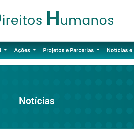
D
H
ireitos
umanos
l
Ações
Projetos e Parcerias
Notícias e
Notícias