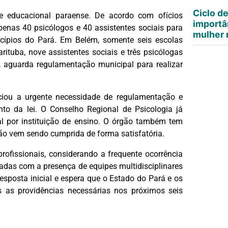
Ciclo d
e educacional paraense. De acordo com ofícios
importâ
penas 40 psicólogos e 40 assistentes sociais para
mulher n
cípios do Pará. Em Belém, somente seis escolas
ituba, nove assistentes sociais e três psicólogas
 aguarda regulamentação municipal para realizar
ciou a urgente necessidade de regulamentação e
nto da lei. O Conselho Regional de Psicologia já
al por instituição de ensino. O órgão também tem
não vem sendo cumprida de forma satisfatória.
rofissionais, considerando a frequente ocorrência
gadas com a presença de equipes multidisciplinares
sposta inicial e espera que o Estado do Pará e os
 as providências necessárias nos próximos seis