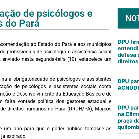
ação de psicólogos e
NO
s do Pará
DPU fi
ecomendação ao Estado do Pará e aos municípios
entendi
e profissionais de psicologia e assistência social
defesa 
 enviado nesta segunda-feira (10), estabelece um
direito
a a obrigatoriedade de psicólogos e assistentes
DPU par
tação de psicólogos e assistentes sociais conta
ACNUDH
tenção e Desenvolvimento da Educação Básica e de
 falta vontade política dos gestores estadual e
DPU par
al de direitos humanos no Pará (DRDH/PA), Marcos
na Câma
praça d
quilomb
de um ano para que o poder público tomasse as
já expirado.