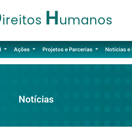
D
H
ireitos
umanos
l
Ações
Projetos e Parcerias
Notícias e
Notícias